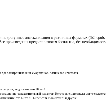
, доступные для скачивания в различных форматах (fb2, epub, txt
Все произведения предоставляются бесплатно, без необходимост
pdf для электронных книг, смартфонов, планшетов и читалок.
а лицами, не достигшими 18 лет!
нформационно-ознакомительный характер. Некоторые материалы могут содержат
лями контента:
Litres.ru, Litnet.com, Bookriver.ru
и другие.