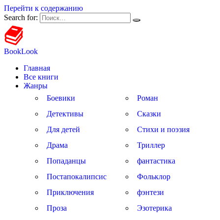
Перейти к содержанию
Search for:
BookLook
Главная
Все книги
Жанры
Боевики
Роман
Детективы
Сказки
Для детей
Стихи и поэзия
Драма
Триллер
Попаданцы
фантастика
Постапокалипсис
Фольклор
Приключения
фэнтези
Проза
Эзотерика