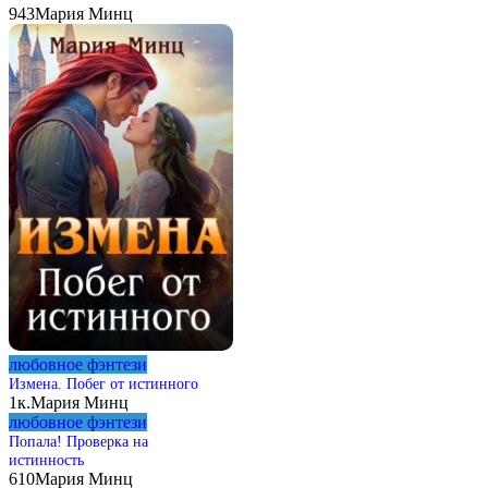
943
Мария Минц
любовное фэнтези
Измена. Побег от истинного
1к.
Мария Минц
любовное фэнтези
Попала! Проверка на
истинность
610
Мария Минц