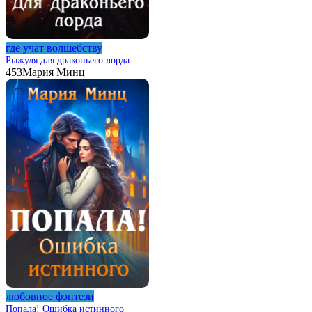
где учат волшебству
Рыжуля для драконьего лорда
453
Мария Минц
любовное фэнтези
Попала! Ошибка истинного