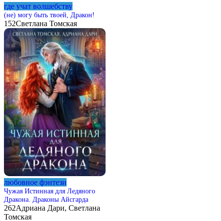
где учат волшебству
(не) могу быть твоей, Дракон!
152
Светлана Томская
любовное фэнтези
Чужая Истинная для Ледяного
Дракона. Драконы Айсгарда
262
Адриана Дари, Светлана
Томская