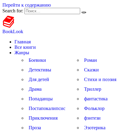
Перейти к содержанию
Search for:
BookLook
Главная
Все книги
Жанры
Боевики
Роман
Детективы
Сказки
Для детей
Стихи и поэзия
Драма
Триллер
Попаданцы
фантастика
Постапокалипсис
Фольклор
Приключения
фэнтези
Проза
Эзотерика