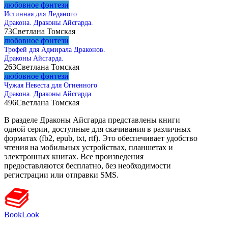
любовное фэнтези
Истинная для Ледяного
Дракона. Драконы Айсгарда.
73
Светлана Томская
любовное фэнтези
Трофей для Адмирала Драконов.
Драконы Айсгарда.
263
Светлана Томская
любовное фэнтези
Чужая Невеста для Огненного
Дракона. Драконы Айсгарда
496
Светлана Томская
В разделе Драконы Айсгарда представлены книги
одной серии, доступные для скачивания в различных
форматах (fb2, epub, txt, rtf). Это обеспечивает удобство
чтения на мобильных устройствах, планшетах и
электронных книгах. Все произведения
предоставляются бесплатно, без необходимости
регистрации или отправки SMS.
BookLook