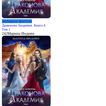
любовное фэнтези
Драконова Академия. Книга 4.
Том 1
242
Марина Индиви