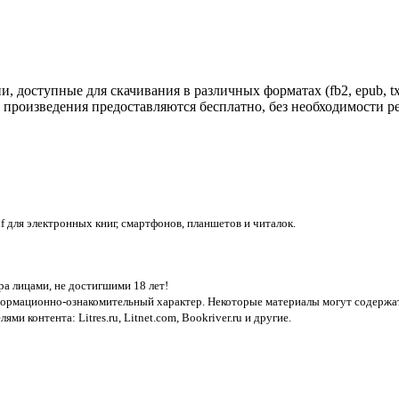
доступные для скачивания в различных форматах (fb2, epub, txt,
 произведения предоставляются бесплатно, без необходимости 
pdf для электронных книг, смартфонов, планшетов и читалок.
а лицами, не достигшими 18 лет!
нформационно-ознакомительный характер. Некоторые материалы могут содержат
лями контента:
Litres.ru, Litnet.com, Bookriver.ru
и другие.