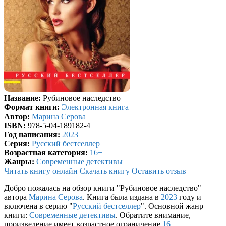
Название:
Рубиновое наследство
Формат книги:
Электронная книга
Автор:
Марина Серова
ISBN:
978-5-04-189182-4
Год написания:
2023
Серия:
Русский бестселлер
Возрастная категория:
16+
Жанры:
Современные детективы
Читать книгу онлайн
Скачать книгу
Оставить отзыв
Добро пожалась на обзор книги "Рубиновое наследство"
автора
Марина Серова
. Книга была издана в
2023
году и
включена в серию "
Русский бестселлер
". Основной жанр
книги:
Современные детективы
. Обратите внимание,
произведение имеет возрастное ограничение
16+
.