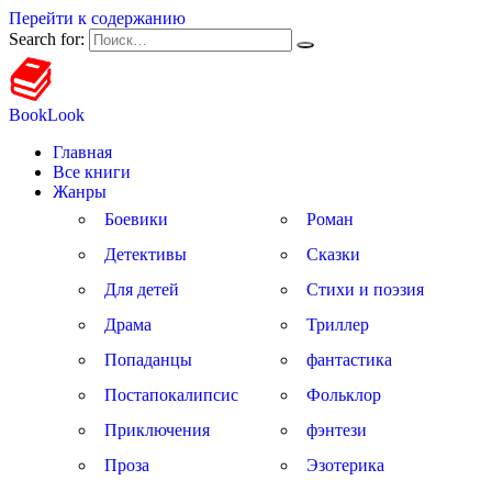
Перейти к содержанию
Search for:
BookLook
Главная
Все книги
Жанры
Боевики
Роман
Детективы
Сказки
Для детей
Стихи и поэзия
Драма
Триллер
Попаданцы
фантастика
Постапокалипсис
Фольклор
Приключения
фэнтези
Проза
Эзотерика