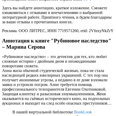
Здесь вы найдете аннотацию, краткое изложение. Сможете
ознакомиться с отзывами и впечатлениями о выбранной
литературной работе. Приятного чтения, и будем благодарны
за ваши отзывы о прочитанных книгах.
Реклама. ООО ЛИТРЕС, ИНН 7719571260, erid: 2VfnxyNkZrY
Аннотация к книге "Рубиновое наследство"
– Марина Серова
«Рубиновое наследство» – это детектив для тех, кто любит
сложные истории с двойным дном и неожиданными
поворотами сюжета.
Анна жила обычной студенческой жизнью, пока не стала
наследницей редких ювелирных украшений. С тех пор она
получает анонимные угрозы, а недавно в ее доме взломали
замки и устроили погром. Анне требуется помощь
профессионального телохранителя Евгении Охотниковой.
Защищая клиентку и разыскивая злоумышленников, Женя
оказывается на съёмках исторического кино, на подпольных
аукционах и выходит на след особо опасных преступников…
В нашей виртуальной библиотеке
BookLook