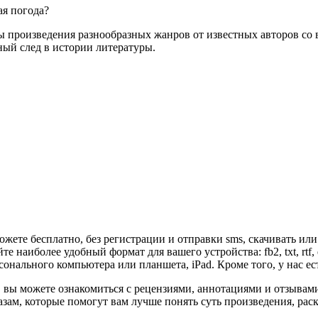
ая погода?
 произведения разнообразных жанров от известных авторов со в
ьный след в истории литературы.
ожете бесплатно, без регистрации и отправки sms, скачивать ил
те наиболее удобный формат для вашего устройства: fb2, txt, rtf
онального компьютера или планшета, iPad. Кроме того, у нас е
 вы можете ознакомиться с рецензиями, аннотациями и отзывам
ам, которые помогут вам лучше понять суть произведения, рас