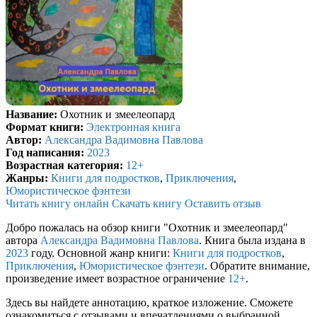
Название:
Охотник и змеелеопард
Формат книги:
Электронная книга
Автор:
Александра Вадимовна Павлова
Год написания:
2023
Возрастная категория:
12+
Жанры:
Книги для подростков
,
Приключения
,
Юмористическое фэнтези
Читать книгу онлайн
Скачать книгу
Оставить отзыв
Добро пожалась на обзор книги "Охотник и змеелеопард"
автора
Александра Вадимовна Павлова
. Книга была издана в
2023
году. Основной жанр книги:
Книги для подростков
,
Приключения
,
Юмористическое фэнтези
. Обратите внимание,
произведение имеет возрастное ограничение
12+
.
Здесь вы найдете аннотацию, краткое изложение. Сможете
ознакомиться с отзывами и впечатлениями о выбранной