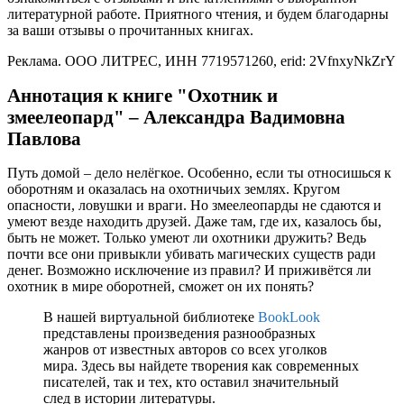
литературной работе. Приятного чтения, и будем благодарны
за ваши отзывы о прочитанных книгах.
Реклама. ООО ЛИТРЕС, ИНН 7719571260, erid: 2VfnxyNkZrY
Аннотация к книге "Охотник и
змеелеопард" – Александра Вадимовна
Павлова
Путь домой – дело нелёгкое. Особенно, если ты относишься к
оборотням и оказалась на охотничьих землях. Кругом
опасности, ловушки и враги. Но змеелеопарды не сдаются и
умеют везде находить друзей. Даже там, где их, казалось бы,
быть не может. Только умеют ли охотники дружить? Ведь
почти все они привыкли убивать магических существ ради
денег. Возможно исключение из правил? И приживётся ли
охотник в мире оборотней, сможет он их понять?
В нашей виртуальной библиотеке
BookLook
представлены произведения разнообразных
жанров от известных авторов со всех уголков
мира. Здесь вы найдете творения как современных
писателей, так и тех, кто оставил значительный
след в истории литературы.