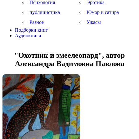
Психология
Эротика
публицистика
Юмор и сатира
Разное
Ужасы
Подборки книг
Аудиокниги
"Охотник и змеелеопард", автор
Александра Вадимовна Павлова