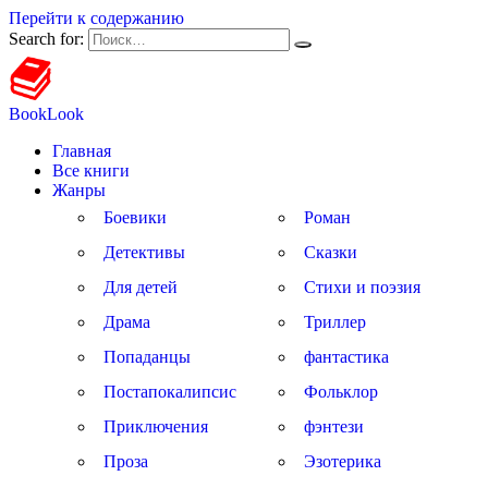
Перейти к содержанию
Search for:
BookLook
Главная
Все книги
Жанры
Боевики
Роман
Детективы
Сказки
Для детей
Стихи и поэзия
Драма
Триллер
Попаданцы
фантастика
Постапокалипсис
Фольклор
Приключения
фэнтези
Проза
Эзотерика