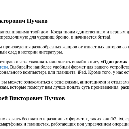
икторович Пучков
 заполнившими твой дом. Когда твоим единственным и верным д
епреодолимую для чудовищ броню, и начинается битва!..
 произведения разнообразных жанров от известных авторов со в
ьный след в истории литературы.
 отправки sms, скачивать или читать онлайн книгу
«Один дома»
тези
. Выбирайте наиболее удобный формат для вашего устройства: 
онального компьютера или планшета, iPad. Кроме того, у нас е
 вы можете ознакомиться с рецензиями, аннотациями и отзывам
ам, которые помогут вам лучше понять суть произведения, рас
рей Викторович Пучков
о скачать бесплатно в различных форматах, таких как fb2, txt, e
смартфонах и планшетах, работающих под управлением операционн