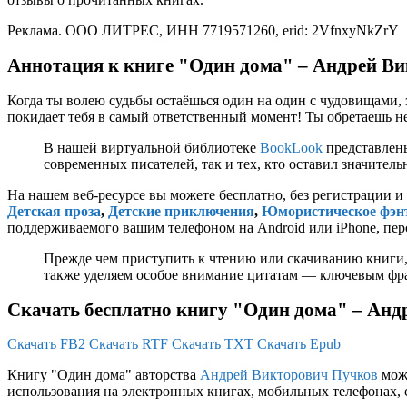
Реклама. ООО ЛИТРЕС, ИНН 7719571260, erid: 2VfnxyNkZrY
Аннотация к книге "Один дома" – Андрей В
Когда ты волею судьбы остаёшься один на один с чудовищами,
покидает тебя в самый ответственный момент! Ты обретаешь н
В нашей виртуальной библиотеке
BookLook
представлены
современных писателей, так и тех, кто оставил значител
На нашем веб-ресурсе вы можете бесплатно, без регистрации и
Детская проза
,
Детские приключения
,
Юмористическое фэн
поддерживаемого вашим телефоном на Android или iPhone, перс
Прежде чем приступить к чтению или скачиванию книги,
также уделяем особое внимание цитатам — ключевым фраз
Скачать бесплатно книгу "Один дома" – Анд
Скачать FB2
Скачать RTF
Скачать TXT
Скачать Epub
Книгу "Один дома" авторства
Андрей Викторович Пучков
можн
использования на электронных книгах, мобильных телефонах, 