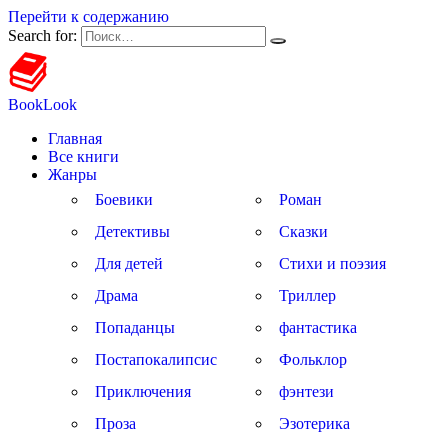
Перейти к содержанию
Search for:
BookLook
Главная
Все книги
Жанры
Боевики
Роман
Детективы
Сказки
Для детей
Стихи и поэзия
Драма
Триллер
Попаданцы
фантастика
Постапокалипсис
Фольклор
Приключения
фэнтези
Проза
Эзотерика