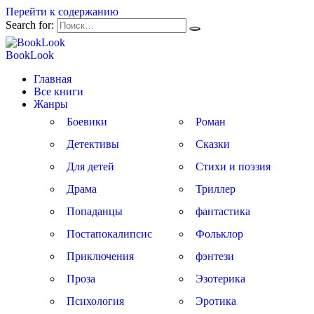
Перейти к содержанию
Search for:
BookLook
Главная
Все книги
Жанры
Боевики
Роман
Детективы
Сказки
Для детей
Стихи и поэзия
Драма
Триллер
Попаданцы
фантастика
Постапокалипсис
Фольклор
Приключения
фэнтези
Проза
Эзотерика
Психология
Эротика