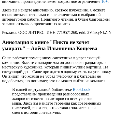
внимание, произведение имеет возрастное ограничение
16+
.
Здесь вы найдете аннотацию, краткое изложение. Сможете
ознакомиться с отзывами и впечатлениями о выбранной
литературной работе. Приятного чтения, и будем благодарны
за ваши отзывы о прочитанных книгах.
Реклама. ООО ЛИТРЕС, ИНН 7719571260, erid: 2VfnxyNkZrY
Аннотация к книге "Никто не хочет
умирать" – Алёна Ильинична Кощеева
Саша работает помощником сантехника в управляющей
компании. Вместе с напарником он доставляет радиаторы в
мастерскую художника, который пишет жуткие картины. На
следующий день Саше приходится одному ехать на установку.
Он видит, что хозяин не убрал тумбочку и к батареям не
подобраться, но понимает, что не может выйти из комнаты…
В нашей виртуальной библиотеке
BookLook
представлены произведения разнообразных
жанров от известных авторов со всех уголков
мира. Здесь вы найдете творения как современных
писателей, так и тех, кто оставил значительный
след в истории литературы.