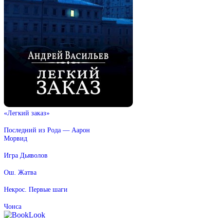
«Легкий заказ»
Последний из Рода — Аарон
Морвид
Игра Дьяволов
Ош. Жатва
Некрос. Первые шаги
Чонса