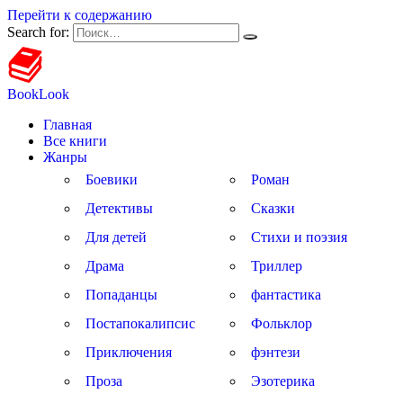
Перейти к содержанию
Search for:
BookLook
Главная
Все книги
Жанры
Боевики
Роман
Детективы
Сказки
Для детей
Стихи и поэзия
Драма
Триллер
Попаданцы
фантастика
Постапокалипсис
Фольклор
Приключения
фэнтези
Проза
Эзотерика