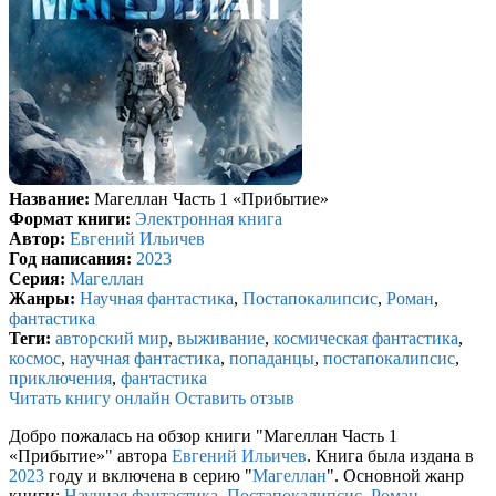
Название:
Магеллан Часть 1 «Прибытие»
Формат книги:
Электронная книга
Автор:
Евгений Ильичев
Год написания:
2023
Серия:
Магеллан
Жанры:
Научная фантастика
,
Постапокалипсис
,
Роман
,
фантастика
Теги:
авторский мир
,
выживание
,
космическая фантастика
,
космос
,
научная фантастика
,
попаданцы
,
постапокалипсис
,
приключения
,
фантастика
Читать книгу онлайн
Оставить отзыв
Добро пожалась на обзор книги "Магеллан Часть 1
«Прибытие»" автора
Евгений Ильичев
. Книга была издана в
2023
году и включена в серию "
Магеллан
". Основной жанр
книги:
Научная фантастика
,
Постапокалипсис
,
Роман
,