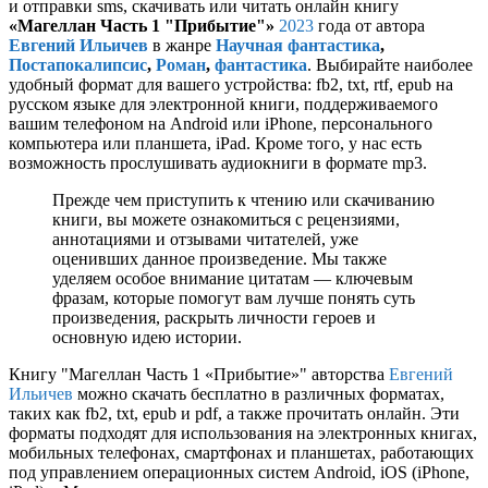
и отправки sms, скачивать или читать онлайн книгу
«Магеллан Часть 1 "Прибытие"»
2023
года от автора
Евгений Ильичев
в жанре
Научная фантастика
,
Постапокалипсис
,
Роман
,
фантастика
. Выбирайте наиболее
удобный формат для вашего устройства: fb2, txt, rtf, epub на
русском языке для электронной книги, поддерживаемого
вашим телефоном на Android или iPhone, персонального
компьютера или планшета, iPad. Кроме того, у нас есть
возможность прослушивать аудиокниги в формате mp3.
Прежде чем приступить к чтению или скачиванию
книги, вы можете ознакомиться с рецензиями,
аннотациями и отзывами читателей, уже
оценивших данное произведение. Мы также
уделяем особое внимание цитатам — ключевым
фразам, которые помогут вам лучше понять суть
произведения, раскрыть личности героев и
основную идею истории.
Книгу "Магеллан Часть 1 «Прибытие»" авторства
Евгений
Ильичев
можно скачать бесплатно в различных форматах,
таких как fb2, txt, epub и pdf, а также прочитать онлайн. Эти
форматы подходят для использования на электронных книгах,
мобильных телефонах, смартфонах и планшетах, работающих
под управлением операционных систем Android, iOS (iPhone,