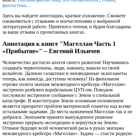
фантастика
. .
Здесь вы найдете аннотацию, краткое изложение. Сможете
ознакомиться с отзывами и впечатлениями о выбранной
литературной работе. Приятного чтения, и будем благодарны
за ваши отзывы о прочитанных книгах.
Аннотация к книге "Магеллан Часть 1
«Прибытие»" – Евгений Ильичев
Человечество достигло апогея своего развития! Научившись
создавать червоточины, люди, наконец, вышли из своей
колыбели. Далекие галактики и неизведанные экзопланеты
теперь, как никогда, доступны человеку! На финальном
отрезке полета экипаж межзвездного крейсера «Магеллан»
экстренно разбужен корабельным ЦУП-ом. Поводом
послужило экстренное сообщение с Земли о глобальной
катастрофе. В конституции Земли основным положением
является приоритет проблем материнской планеты над всеми
остальными задачами. До места назначения Магеллан так и не
добрался. Экипажем принято вынужденное решение
экстренно прервать экспедицию и вернуться на Землю.
Отныне будущее всей человеческой расы в руках экипажа
межзвездного крейсера «Магеллан». Задача — спасти родную