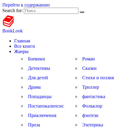
Перейти к содержанию
Search for:
BookLook
Главная
Все книги
Жанры
Боевики
Роман
Детективы
Сказки
Для детей
Стихи и поэзия
Драма
Триллер
Попаданцы
фантастика
Постапокалипсис
Фольклор
Приключения
фэнтези
Проза
Эзотерика