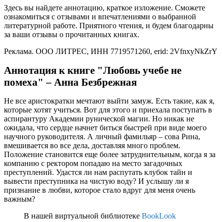
Здесь вы найдете аннотацию, краткое изложение. Сможете
ознакомиться с отзывами и впечатлениями о выбранной
литературной работе. Приятного чтения, и будем благодарны
за ваши отзывы о прочитанных книгах.
Реклама. ООО ЛИТРЕС, ИНН 7719571260, erid: 2VfnxyNkZrY
Аннотация к книге "Любовь учебе не
помеха" – Анна Безбрежная
Не все аристократки мечтают выйти замуж. Есть такие, как я,
которые хотят учиться. Вот для этого и приехала поступать в
аспирантуру Академии рунической магии. Но никак не
ожидала, что сердце начнет биться быстрей при виде моего
научного руководителя. А личный фамильяр – сова Рина,
вмешивается во все дела, доставляя много проблем.
Положение становится еще более затруднительным, когда я за
компанию с ректором попадаю на место загадочных
преступлений. Удастся ли нам распутать клубок тайн и
вывести преступника на чистую воду? И услышу ли я
признание в любви, которое стало вдруг для меня очень
важным?
В нашей виртуальной библиотеке
BookLook