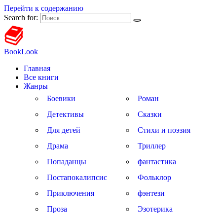
Перейти к содержанию
Search for:
BookLook
Главная
Все книги
Жанры
Боевики
Роман
Детективы
Сказки
Для детей
Стихи и поэзия
Драма
Триллер
Попаданцы
фантастика
Постапокалипсис
Фольклор
Приключения
фэнтези
Проза
Эзотерика