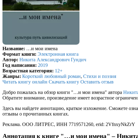
Название:
…и мои имена
Формат книги:
Электронная книга
Автор:
Никита Александрович Гундич
Год написания:
2019
Возрастная категория:
12+
Жанры:
Короткий любовный роман
,
Стихи и поэзия
Читать книгу онлайн
Скачать книгу
Оставить отзыв
Добро пожалась на обзор книги "…и мои имена" автора
Никит
Обратите внимание, произведение имеет возрастное ограниче
Здесь вы найдете аннотацию, краткое изложение. Сможете озна
отзывы о прочитанных книгах.
Реклама. ООО ЛИТРЕС, ИНН 7719571260, erid: 2VfnxyNkZrY
Аннотация к книге "…и мои имена" – Никит