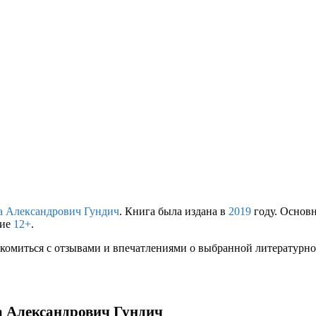
а Александрович Гундич
. Книга была издана в
2019
году. Основ
ние
12+
.
комиться с отзывами и впечатлениями о выбранной литературной
а Александрович Гундич