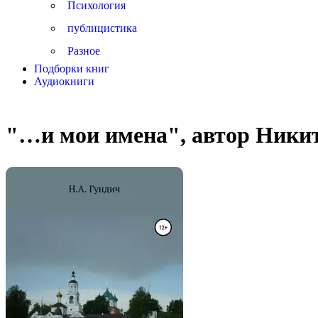
Психология
публицистика
Разное
Подборки книг
Аудиокниги
"…и мои имена", автор Ники