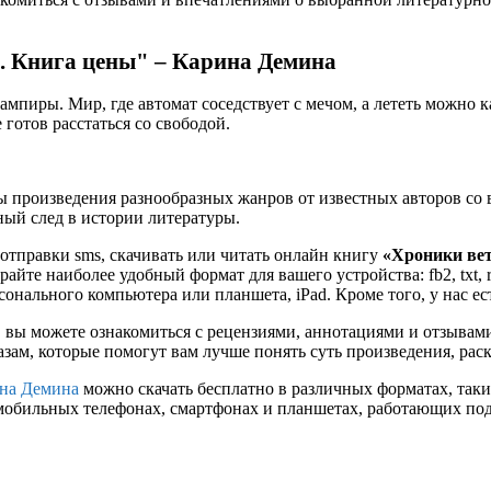
2. Книга цены" – Карина Демина
мпиры. Мир, где автомат соседствует с мечом, а лететь можно как
 готов расстаться со свободой.
 произведения разнообразных жанров от известных авторов со в
ьный след в истории литературы.
 отправки sms, скачивать или читать онлайн книгу
«Хроники вет
райте наиболее удобный формат для вашего устройства: fb2, txt, 
онального компьютера или планшета, iPad. Кроме того, у нас е
 вы можете ознакомиться с рецензиями, аннотациями и отзывам
ам, которые помогут вам лучше понять суть произведения, рас
на Демина
можно скачать бесплатно в различных форматах, таких к
мобильных телефонах, смартфонах и планшетах, работающих под 