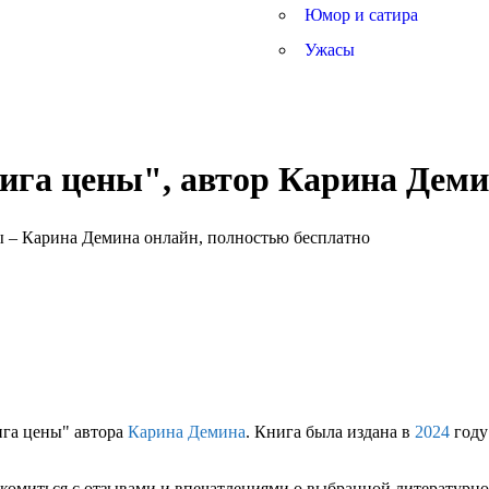
Юмор и сатира
Ужасы
нига цены", автор Карина Дем
ига цены" автора
Карина Демина
. Книга была издана в
2024
году
комиться с отзывами и впечатлениями о выбранной литературной