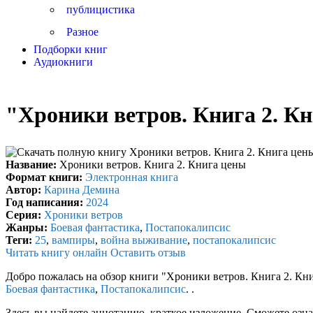
публицистика
Разное
Подборки книг
Аудиокниги
"Хроники ветров. Книга 2. К
Название:
Хроники ветров. Книга 2. Книга цены
Формат книги:
Электронная книга
Автор:
Карина Демина
Год написания:
2024
Серия:
Хроники ветров
Жанры:
Боевая фантастика
,
Постапокалипсис
Теги:
25
,
вампиры
,
война выживание
,
постапокалипсис
Читать книгу онлайн
Оставить отзыв
Добро пожалась на обзор книги "Хроники ветров. Книга 2. Кн
Боевая фантастика
,
Постапокалипсис
. .
Здесь вы найдете аннотацию, краткое изложение. Сможете озна