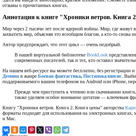
отзывы о прочитанных книгах.
Аннотация к книге "Хроники ветров. Книга 
Мир через 2 тысячи лет после ядерной войны. Мир, где живут ва
захватить мир, объясняя это всеобщим благом, а кто-то снова не
Автор предупреждает, что этот цикл — очень недобрый.
В нашей виртуальной библиотеке
BookLook
представлены
современных писателей, так и тех, кто оставил значител
На нашем веб-ресурсе вы можете бесплатно, без регистрации и
Демина
в жанре
Боевая фантастика
,
Постапокалипсис
. Выби
поддерживаемого вашим телефоном на Android или iPhone, перс
Прежде чем приступить к чтению или скачиванию книги,
также уделяем особое внимание цитатам — ключевым фраз
Книгу "Хроники ветров. Книга 2. Книга цены" авторства
Кари
форматы подходят для использования на электронных книгах, 
и Mac.