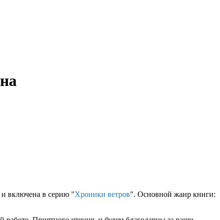
ина
 и включена в серию "
Хроники ветров
". Основной жанр книги:
 работе. Приятного чтения, и будем благодарны за ваши