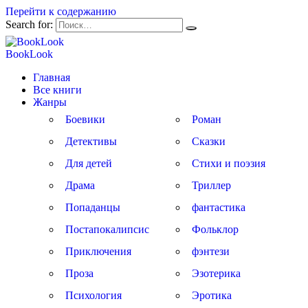
Перейти к содержанию
Search for:
BookLook
Главная
Все книги
Жанры
Боевики
Роман
Детективы
Сказки
Для детей
Стихи и поэзия
Драма
Триллер
Попаданцы
фантастика
Постапокалипсис
Фольклор
Приключения
фэнтези
Проза
Эзотерика
Психология
Эротика