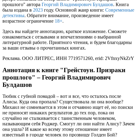
прошлого" автора
Георгий Владимирович Булдашов
. Книга
была издана в
2023
году. Основной жанр книги:
Современные
детективы
. Обратите внимание, произведение имеет
возрастное ограничение
18+
.
Здесь вы найдете аннотацию, краткое изложение. Сможете
ознакомиться с отзывами и впечатлениями о выбранной
литературной работе. Приятного чтения, и будем благодарны
за ваши отзывы о прочитанных книгах.
Реклама. ООО ЛИТРЕС, ИНН 7719571260, erid: 2VfnxyNkZrY
Аннотация к книге "Грейстоун. Призраки
прошлого" – Георгий Владимирович
Булдашов
Тюбик с губной помадой – вот и все, что осталось после
Алисы. Куда она пропала? Существовала ли она вообще?
Михаил не сомневается в этом и отчаянно ищет её, но поиски
не приносят никаких результатов до тех пор, пока он
случайно не сталкивается с таинственным человеком,
называющим себя Роджер. Смогут ли они найти Алису? Зачем
она ушла? И какое ко всему этому отношение имеет
известный в городе человек по прозвищу Голден Бой?