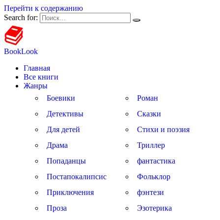
Перейти к содержанию
Search for:
BookLook
Главная
Все книги
Жанры
Боевики
Роман
Детективы
Сказки
Для детей
Стихи и поэзия
Драма
Триллер
Попаданцы
фантастика
Постапокалипсис
Фольклор
Приключения
фэнтези
Проза
Эзотерика