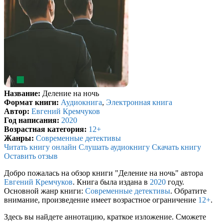
Название:
Деление на ночь
Формат книги:
Аудиокнига
,
Электронная книга
Автор:
Евгений Кремчуков
Год написания:
2020
Возрастная категория:
12+
Жанры:
Современные детективы
Читать книгу онлайн
Слушать аудиокнигу
Скачать книгу
Оставить отзыв
Добро пожалась на обзор книги "Деление на ночь" автора
Евгений Кремчуков
. Книга была издана в
2020
году.
Основной жанр книги:
Современные детективы
. Обратите
внимание, произведение имеет возрастное ограничение
12+
.
Здесь вы найдете аннотацию, краткое изложение. Сможете