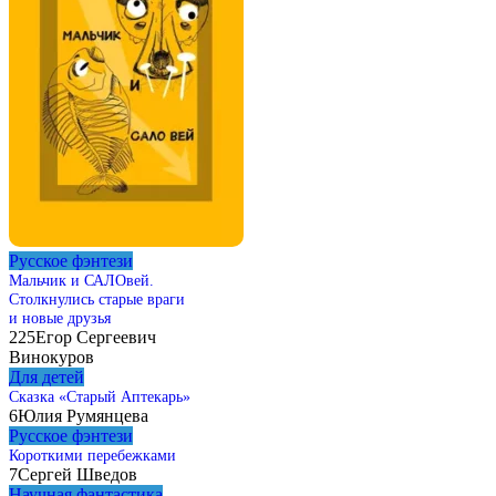
Русское фэнтези
Мальчик и САЛОвей.
Столкнулись старые враги
и новые друзья
225
Егор Сергеевич
Винокуров
Для детей
Сказка «Старый Аптекарь»
6
Юлия Румянцева
Русское фэнтези
Короткими перебежками
7
Сергей Шведов
Научная фантастика