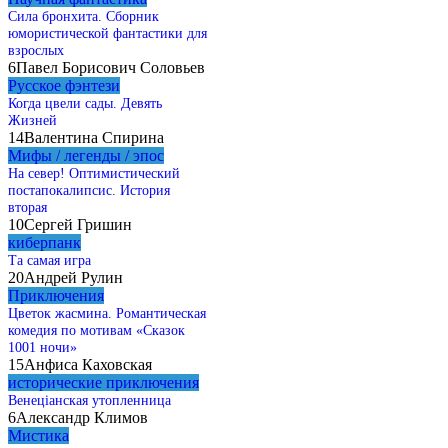
Сила бронхита. Сборник
юмористической фантастики для
взрослых
6
Павел Борисович Соловьев
Русское фэнтези
Когда цвели сады. Девять
Жизней
14
Валентина Спирина
Мифы / легенды / эпос
На север! Оптимистический
постапокалипсис. История
вторая
10
Сергей Гришин
киберпанк
Та самая игра
20
Андрей Рулин
Приключения
Цветок жасмина. Романтическая
комедия по мотивам «Сказок
1001 ночи»
15
Анфиса Каховская
исторические приключения
Венецiанская утопленница
6
Александр Климов
Мистика