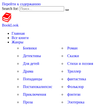
Перейти к содержанию
Search for:
BookLook
Главная
Все книги
Жанры
Боевики
Роман
Детективы
Сказки
Для детей
Стихи и поэзия
Драма
Триллер
Попаданцы
фантастика
Постапокалипсис
Фольклор
Приключения
фэнтези
Проза
Эзотерика