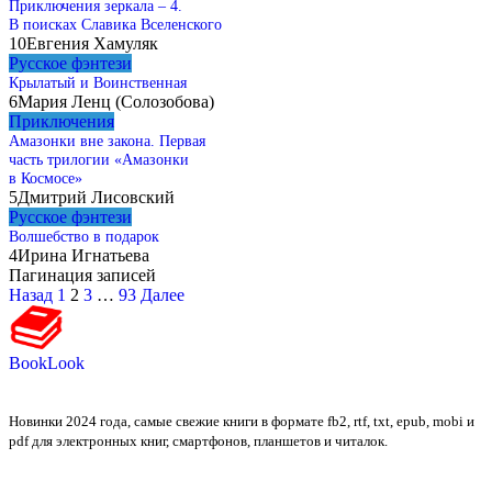
Приключения зеркала – 4.
В поисках Славика Вселенского
10
Евгения Хамуляк
Русское фэнтези
Крылатый и Воинственная
6
Мария Ленц (Солозобова)
Приключения
Амазонки вне закона. Первая
часть трилогии «Амазонки
в Космосе»
5
Дмитрий Лисовский
Русское фэнтези
Волшебство в подарок
4
Ирина Игнатьева
Пагинация записей
Назад
1
2
3
…
93
Далее
BookLook
Новинки 2024 года, самые свежие книги в формате fb2, rtf, txt, epub, mobi и
pdf для электронных книг, смартфонов, планшетов и читалок.