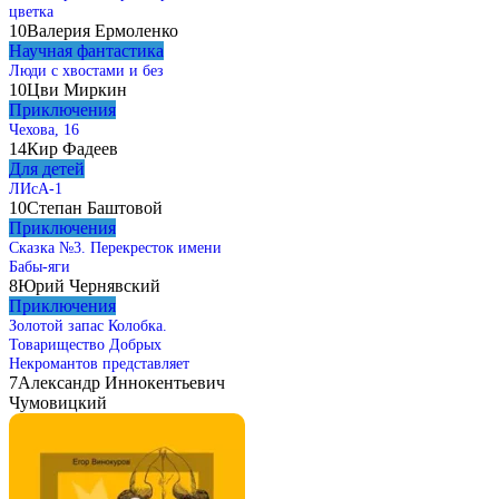
цветка
10
Валерия Ермоленко
Научная фантастика
Люди с хвостами и без
10
Цви Миркин
Приключения
Чехова, 16
14
Кир Фадеев
Для детей
ЛИсА-1
10
Степан Баштовой
Приключения
Сказка №3. Перекресток имени
Бабы-яги
8
Юрий Чернявский
Приключения
Золотой запас Колобка.
Товарищество Добрых
Некромантов представляет
7
Александр Иннокентьевич
Чумовицкий