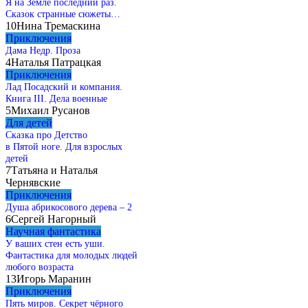
Я на Земле последний раз.
Сказок странные сюжеты…
10
Нина Тремаскина
Приключения
Дама Недр. Проза
4
Наталья Патрацкая
Приключения
Лад Посадский и компания.
Книга III. Дела военные
5
Михаил Русанов
Для детей
Сказка про Детство
в Пятой ноге. Для взрослых
детей
7
Татьяна и Наталья
Чернявские
Приключения
Душа абрикосового дерева – 2
6
Сергей Нагорный
Научная фантастика
У ваших стен есть уши.
Фантастика для молодых людей
любого возраста
13
Игорь Маранин
Приключения
Пять миров. Секрет чёрного