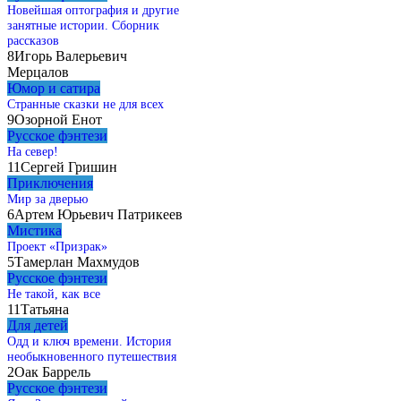
Новейшая оптография и другие
занятные истории. Сборник
рассказов
8
Игорь Валерьевич
Мерцалов
Юмор и сатира
Странные сказки не для всех
9
Озорной Енот
Русское фэнтези
На север!
11
Сергей Гришин
Приключения
Мир за дверью
6
Артем Юрьевич Патрикеев
Мистика
Проект «Призрак»
5
Тамерлан Махмудов
Русское фэнтези
Не такой, как все
11
Татьяна
Для детей
Одд и ключ времени. История
необыкновенного путешествия
2
Оак Баррель
Русское фэнтези