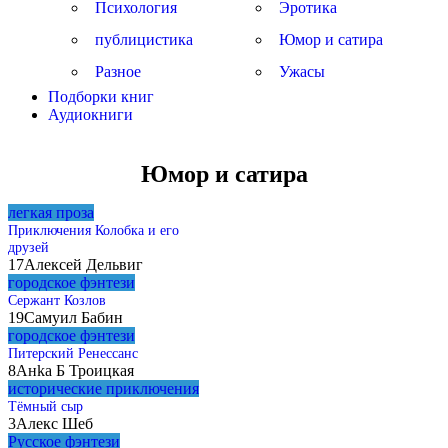
Психология
Эротика
публицистика
Юмор и сатира
Разное
Ужасы
Подборки книг
Аудиокниги
Юмор и сатира
легкая проза
Приключения Колобка и его
друзей
17
Алексей Дельвиг
городское фэнтези
Сержант Козлов
19
Самуил Бабин
городское фэнтези
Питерский Ренессанс
8
Анkа Б Троицкая
исторические приключения
Тёмный сыр
3
Алекс Шеб
Русское фэнтези