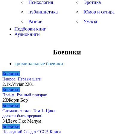
Психология
Эротика
публицистика
Юмор и сатира
Разное
Ужасы
Подборки книг
Аудиокниги
Боевики
криминальные боевики
Боевики
Некрос. Первые шаги
2.1к.
Vivian2201
Боевики
Прайм. Рунный призрак
23
Жорж Бор
Боевики
Сломанная гача. Том 1. Цикл
должен быть прерван!
34
Деус Экс Мелум
Боевики
Последний Солдат СССР. Книга