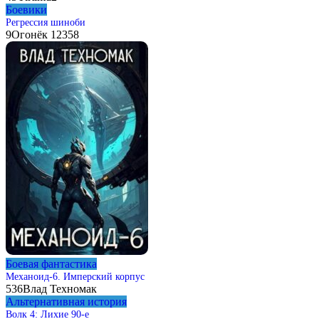
Боевики
Регрессия шиноби
9
Огонёк 12358
Боевая фантастика
Механоид-6. Имперский корпус
536
Влад Техномак
Альтернативная история
Волк 4: Лихие 90-е