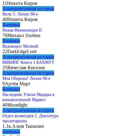
11
Никита Киров
Альтернативная история
Волк 5: Лихие 90-е
40
Никита Киров
Боевики
Новая Инквизиция II
76
Михаил Злобин
Боевики
Водоворот Молний
22
DarkEdgeLord
Альтернативная история
ВИКИНГ Книга 1 БАХМУТ
25
Вячеслав Киселев
Альтернативная история
Моя Оборона! Лихие 90-е
9
Артём Март
Боевики
Наследник Учихи Мадары в
киновселенной Марвел
40
Moonlight
Альтернативная история
Отдел возмездия 2. Диктатура
пролетариата
1.1к.
Алим Тыналин
Боевики