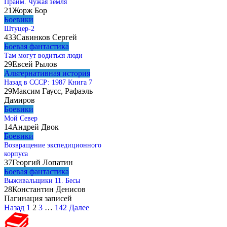
Прайм. Чужая земля
21
Жорж Бор
Боевики
Штуцер-2
433
Савинков Сергей
Боевая фантастика
Там могут водиться люди
29
Евсей Рылов
Альтернативная история
Назад в СССР: 1987 Книга 7
29
Максим Гаусс, Рафаэль
Дамиров
Боевики
Мой Север
14
Андрей Двок
Боевики
Возвращение экспедиционного
корпуса
37
Георгий Лопатин
Боевая фантастика
Выживальщики 11. Бесы
28
Константин Денисов
Пагинация записей
Назад
1
2
3
…
142
Далее