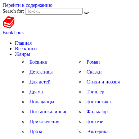
Перейти к содержанию
Search for:
BookLook
Главная
Все книги
Жанры
Боевики
Роман
Детективы
Сказки
Для детей
Стихи и поэзия
Драма
Триллер
Попаданцы
фантастика
Постапокалипсис
Фольклор
Приключения
фэнтези
Проза
Эзотерика