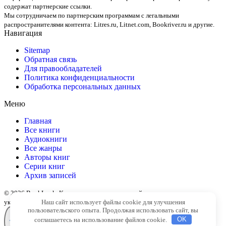
содержат партнерские ссылки.
Мы сотрудничаем по партнерским программам с легальными
распространителями контента:
Litres.ru, Litnet.com, Bookriver.ru
и другие.
Навигация
Sitemap
Обратная связь
Для правообладателей
Политика конфиденциальности
Обработка персональных данных
Меню
Главная
Все книги
Аудиокниги
Все жанры
Авторы книг
Серии книг
Архив записей
© 2026 BookLook. Копирование материалов сайта разрешено только с
Наш сайт использует файлы cookie для улучшения
указанием активной ссылки на источник
пользовательского опыта. Продолжая использовать сайт, вы
соглашаетесь на использование файлов cookie.
OK