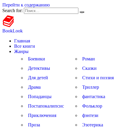
Перейти к содержанию
Search for:
BookLook
Главная
Все книги
Жанры
Боевики
Роман
Детективы
Сказки
Для детей
Стихи и поэзия
Драма
Триллер
Попаданцы
фантастика
Постапокалипсис
Фольклор
Приключения
фэнтези
Проза
Эзотерика